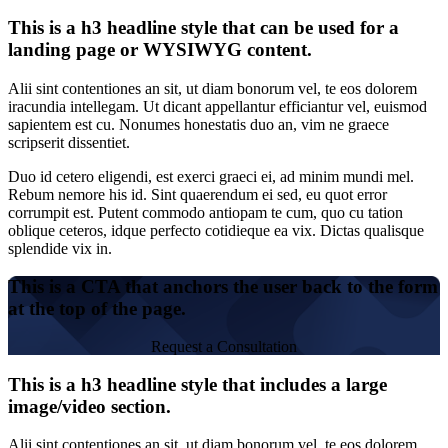
This is a h3 headline style that can be used for a
landing page or WYSIWYG content.
Alii sint contentiones an sit, ut diam bonorum vel, te eos dolorem
iracundia intellegam. Ut dicant appellantur efficiantur vel, euismod
sapientem est cu. Nonumes honestatis duo an, vim ne graece
scripserit dissentiet.
Duo id cetero eligendi, est exerci graeci ei, ad minim mundi mel.
Rebum nemore his id. Sint quaerendum ei sed, eu quot error
corrumpit est. Putent commodo antiopam te cum, quo cu tation
oblique ceteros, idque perfecto cotidieque ea vix. Dictas qualisque
splendide vix in.
This is a CTA that anchors the user back to the form
at the top of the page.
Request a Consultation
This is a h3 headline style that includes a large
image/video section.
Alii sint contentiones an sit, ut diam bonorum vel, te eos dolorem